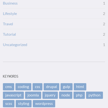
Business
1
Lifestyle
2
Travel
2
Tutorial
2
Uncategorized
1
KEYWORDS
cms
coding
css
drupal
gulp
html
javascript
joomla
jquery
node
php
python
scss
styling
wordpress