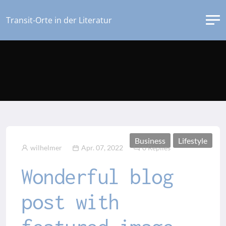
Transit-Orte in der Literatur
Business
Lifestyle
wilhelmer
Apr. 07, 2022
0 Replies
Wonderful blog
post with